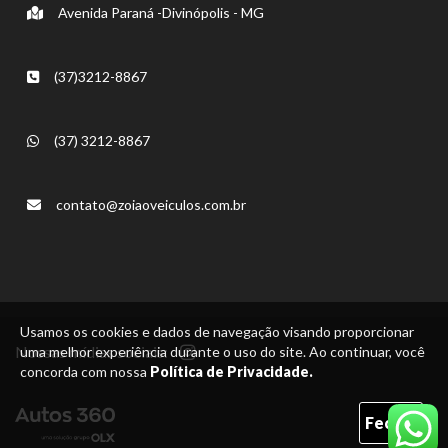
Avenida Paraná -Divinópolis - MG
(37)3212-8867
(37) 3212-8867
contato@zoiaoveiculos.com.br
Usamos os cookies e dados de navegação visando proporcionar
Nossas mídias sociais:
uma melhor experiência durante o uso do site. Ao continuar, você
concorda com nossa
Política de Privacidade.
Fechar