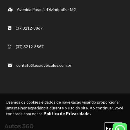
Avenida Paraná -Divinópolis - MG
(37)3212-8867
(37) 3212-8867
contato@zoiaoveiculos.com.br
Usamos os cookies e dados de navegação visando proporcionar
Nossas mídias sociais:
uma melhor experiência durante o uso do site. Ao continuar, você
concorda com nossa
Política de Privacidade.
Fechar